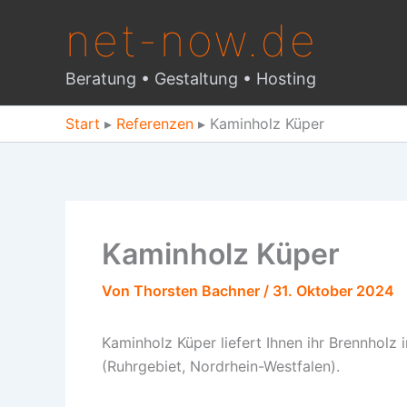
Zum
net-now.de
Inhalt
springen
Beratung • Gestaltung • Hosting
Start
▸
Referenzen
▸
Kaminholz Küper
Kaminholz Küper
Von
Thorsten Bachner
/
31. Oktober 2024
Kaminholz Küper liefert Ihnen ihr Brennholz
(Ruhrgebiet, Nordrhein-Westfalen).